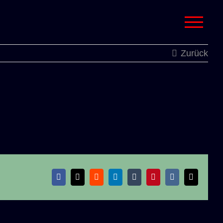
Zurück
Facebook
X
Reddit
LinkedIn
Tumblr
Pinterest
Vk
E-
Mail