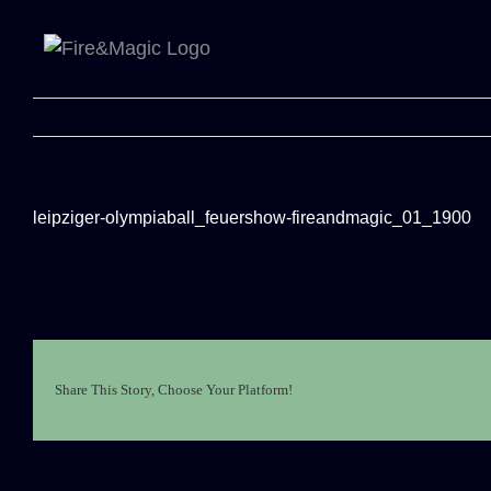
Zum
Inhalt
springen
leipziger-olympiaball_feuershow-fireandmagic_01_1900
Share This Story, Choose Your Platform!