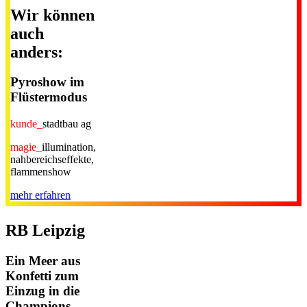
Wir können
auch
anders:
Pyroshow im
Flüstermodus
kunde_
stadtbau ag
magie_
illumination,
nahbereichseffekte,
flammenshow
mehr erfahren
RB Leipzig
Ein Meer aus
Konfetti zum
Einzug in die
Champions-