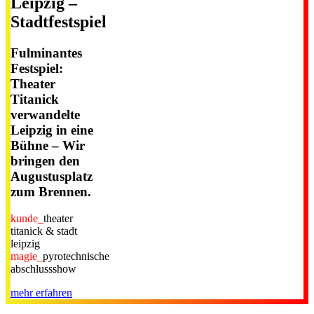
Leipzig –
Stadtfestspiel
Fulminantes
Festspiel:
Theater
Titanick
verwandelte
Leipzig in eine
Bühne – Wir
bringen den
Augustusplatz
zum Brennen.
kunde_
theater
titanick & stadt
leipzig
magie_
pyrotechnische
abschlussshow
mehr erfahren