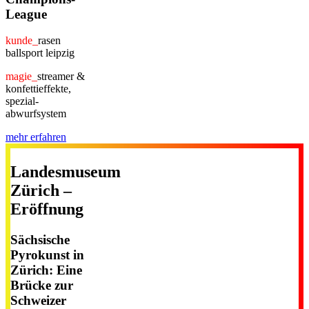
League
kunde_
rasen
ballsport leipzig
magie_
streamer &
konfettieffekte,
spezial-
abwurfsystem
mehr erfahren
Landesmuseum
Zürich –
Eröffnung
Sächsische
Pyrokunst in
Zürich: Eine
Brücke zur
Schweizer