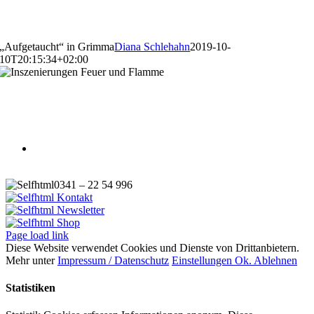
Völkerschlachtdenkmal
„Aufgetaucht“ in Grimma
Diana Schlehahn
2019-10-
10T20:15:34+02:00
„Aufgetaucht“ in Grimm
0341 – 22 54 996
Kontakt
Newsletter
Shop
Page load link
Diese Website verwendet Cookies und Dienste von Drittanbietern.
Mehr unter
Impressum / Datenschutz
Einstellungen
Ok.
Ablehnen
Statistiken