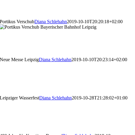
Pyrotechnik trifft Kunst
Portikus Verschub
Diana Schlehahn
2019-10-10T20:20:18+02:00
Portikus Verschub
Neue Messe Leipzig
Diana Schlehahn
2019-10-10T20:23:14+02:00
Neue Messe Leipzig
Leipziger Wasserfest
Diana Schlehahn
2019-10-28T21:28:02+01:00
Leipziger Wasserfest