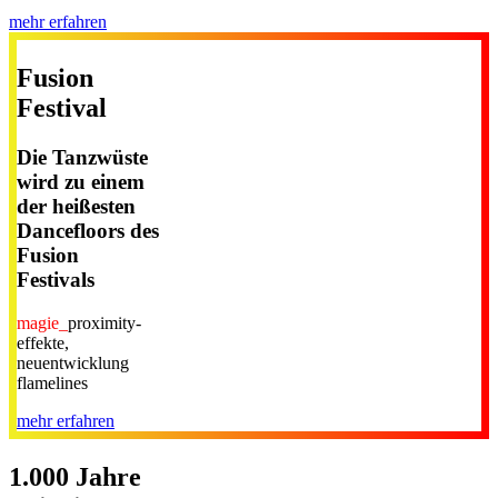
mehr erfahren
Fusion
Festival
Die Tanzwüste
wird zu einem
der heißesten
Dancefloors des
Fusion
Festivals
magie_
proximity-
effekte,
neuentwicklung
flamelines
mehr erfahren
1.000 Jahre