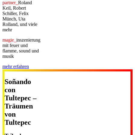
partner_
Roland
Keil, Robert
Schiller, Felix
Münch, Uta
Rolland, und viele
mehr
magie_
inszenierung
mit feuer und
flamme, sound und
musik
mehr erfahren
Soñando
con
Tultepec –
Träumen
von
Tultepec