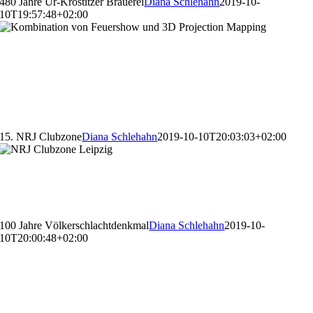
480 Jahre Ur-Krostitzer Brauerei
Diana Schlehahn
2019-10-
10T19:57:48+02:00
480 Jahre Ur-Krostitzer
Brauerei
15. NRJ Clubzone
Diana Schlehahn
2019-10-10T20:03:03+02:00
15. NRJ Clubzone
100 Jahre Völkerschlachtdenkmal
Diana Schlehahn
2019-10-
10T20:00:48+02:00
100 Jahre