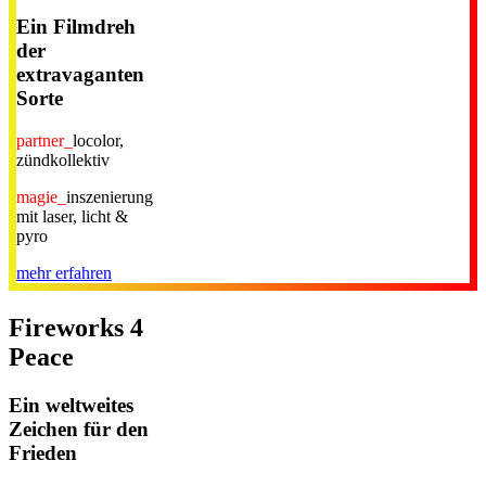
Ein Filmdreh
der
extravaganten
Sorte
partner_
locolor,
zündkollektiv
magie_
inszenierung
mit laser, licht &
pyro
mehr erfahren
Fireworks 4
Peace
Ein weltweites
Zeichen für den
Frieden