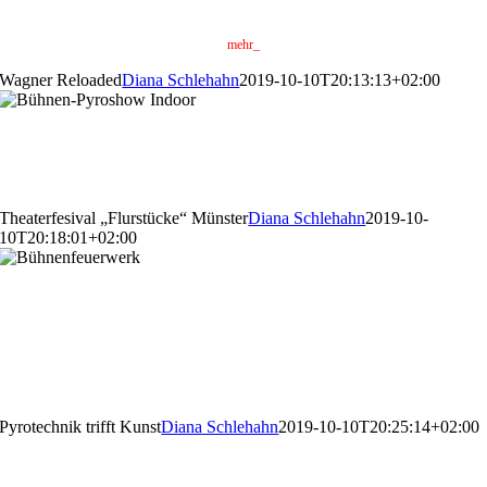
mehr_
Wagner Reloaded
Diana Schlehahn
2019-10-10T20:13:13+02:00
Wagner Reloaded
Theaterfesival „Flurstücke“ Münster
Diana Schlehahn
2019-10-
10T20:18:01+02:00
Theaterfesival
„Flurstücke“ Münster
Pyrotechnik trifft Kunst
Diana Schlehahn
2019-10-10T20:25:14+02:00