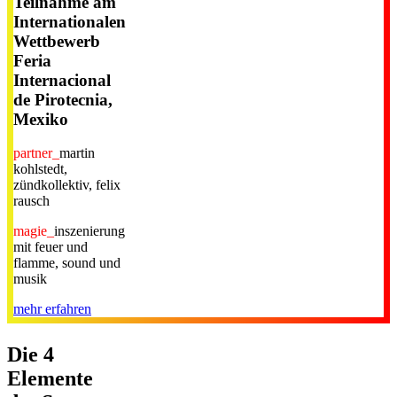
Teilnahme am
Internationalen
Wettbewerb
Feria
Internacional
de Pirotecnia,
Mexiko
partner_
martin
kohlstedt,
zündkollektiv, felix
rausch
magie_
inszenierung
mit feuer und
flamme, sound und
musik
mehr erfahren
Die 4
Elemente